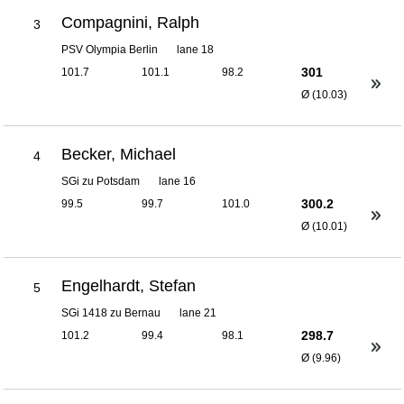
Compagnini, Ralph
3
PSV Olympia Berlin
lane 18
301
101.7
101.1
98.2
Ø (10.03)
Becker, Michael
4
SGi zu Potsdam
lane 16
300.2
99.5
99.7
101.0
Ø (10.01)
Engelhardt, Stefan
5
SGi 1418 zu Bernau
lane 21
298.7
101.2
99.4
98.1
Ø (9.96)