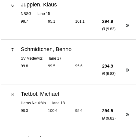
Juppien, Klaus
6
NBSG
lane 15
294.9
98.7
95.1
101.1
Ø (9.83)
Schmidtchen, Benno
7
SV Medewitz
lane 17
294.9
99.8
99.5
95.6
Ø (9.83)
Tietböl, Michael
8
Heros Neuköln
lane 18
294.5
98.3
100.6
95.6
Ø (9.82)