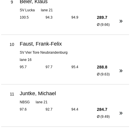
Beier, Klaus
9
SV Lucka
lane 21
289.7
100.5
94.3
94.9
Ø (9.66)
Faust, Frank-Felix
10
SV Vier Tore Neubrandenburg
lane 16
288.8
95.7
97.7
95.4
Ø (9.63)
Juntke, Michael
11
NBSG
lane 21
284.7
97.6
92.7
94.4
Ø (9.49)