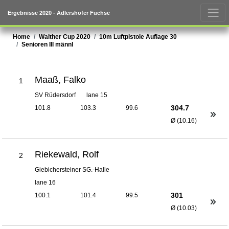
Ergebnisse 2020 - Adlershofer Füchse
Home
Walther Cup 2020
10m Luftpistole Auflage 30
Senioren III männl
Maaß, Falko
1
SV Rüdersdorf
lane 15
304.7
101.8
103.3
99.6
Ø (10.16)
Riekewald, Rolf
2
Giebichersteiner SG.-Halle
lane 16
301
100.1
101.4
99.5
Ø (10.03)