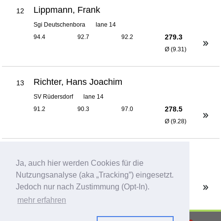
Lippmann, Frank
12
Sgi Deutschenbora
lane 14
279.3
94.4
92.7
92.2
Ø (9.31)
Richter, Hans Joachim
13
SV Rüdersdorf
lane 14
278.5
91.2
90.3
97.0
Ø (9.28)
Richter, Thomas
14
Ja, auch hier werden Cookies für die
PSV Leipzig
lane 19
Nutzungsanalyse (aka „Tracking”) eingesetzt.
265.2
90.3
83.8
91.1
Jedoch nur nach Zustimmung (Opt-In).
Ø (8.84)
mehr erfahren